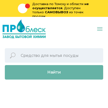
Доставка по Томску и области
не
осуществляется
. Доступен
только
САМОВЫВОЗ
из точек
продаж
Найти