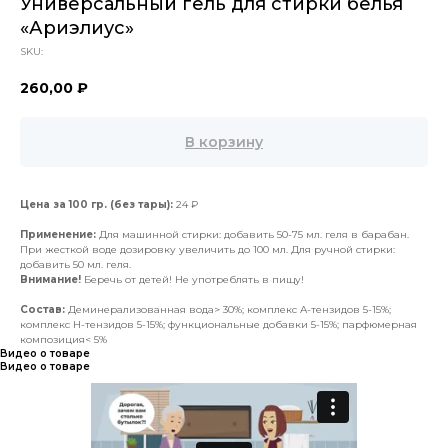
Универсальный гель для стирки белья
«Ариэлиус»
SKU:
260,00
₽
В корзину
Цена за 100 гр. (без тары):
24 ₽
Применение:
Для машинной стирки: добавить 50-75 мл. геля в барабан.
При жесткой воде дозировку увеличить до 100 мл. Для ручной стирки:
добавить 50 мл. геля.
Внимание!
Беречь от детей! Не употреблять в пищу!
Состав:
Деминерализованная вода> 30%; комплекс А-тензидов 5-15%;
комплекс Н-тензидов 5-15%; функциональные добавки 5-15%; парфюмерная
композиция< 5%
Видео о товаре
Видео о товаре