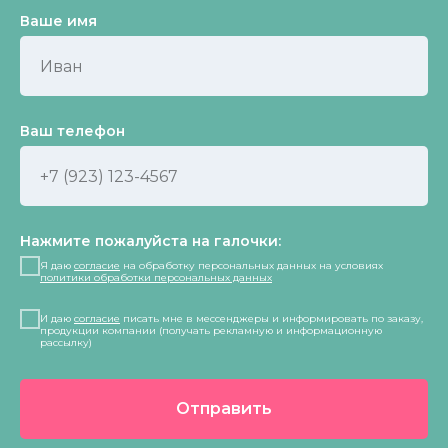
Ваше имя
Ваш телефон
Нажмите пожалуйста на галочки:
Я даю
согласие
на обработку персональных данных на условиях
политики обработки персональных данных
И даю
согласие
писать мне в мессенджеры и информировать по заказу,
продукции компании (получать рекламную и информационную
рассылку)
Отправить