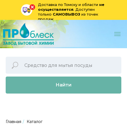
Доставка по Томску и области
не
осуществляется
. Доступен
только
САМОВЫВОЗ
из точек
продаж
Найти
Главная
/
Каталог