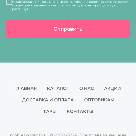
И даю
согласие
писать мне в мессенджеры и информировать по заказу,
продукции компании (получать рекламную и информационную
рассылку)
Отправить
ГЛАВНАЯ
КАТАЛОГ
О НАС
АКЦИИ
ДОСТАВКА И ОПЛАТА
ОПТОВИКАМ
ТАРЫ
КОНТАКТЫ
problesk-tomsk.ru © 2020-2026. Все права защищены