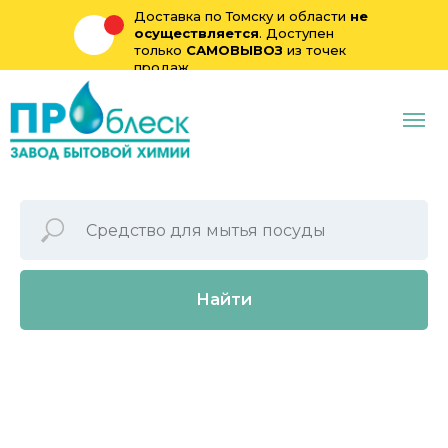
Доставка по Томску и области
не
осуществляется
. Доступен
только
САМОВЫВОЗ
из точек
продаж
Найти