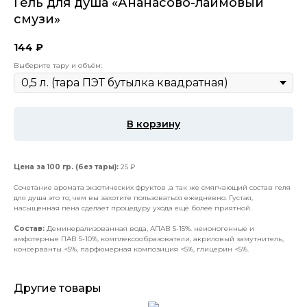
Гель для душа «Ананасово-лаймовый
смузи»
144
₽
Выберите тару и объём:
В корзину
Цена за 100 гр. (без тары):
25 ₽
Сочетание аромата экзотических фруктов ,а так же смягчающий состав геля
для душа это то, чем вы захотите пользоваться ежедневно. Густая,
насыщенная пена сделает процедуру ухода ещё более приятной.
Состав:
Деминерализованная вода, АПАВ 5-15%. неионогенные и
амфотерные ПАВ 5-10%, комплексообразователи, акриловый замутнитель,
консерванты <5%, парфюмерная композиция <5%, глицерин <5%.
Другие товары