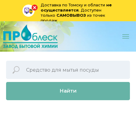
Доставка по Томску и области
не
осуществляется
. Доступен
только
САМОВЫВОЗ
из точек
продаж
Найти