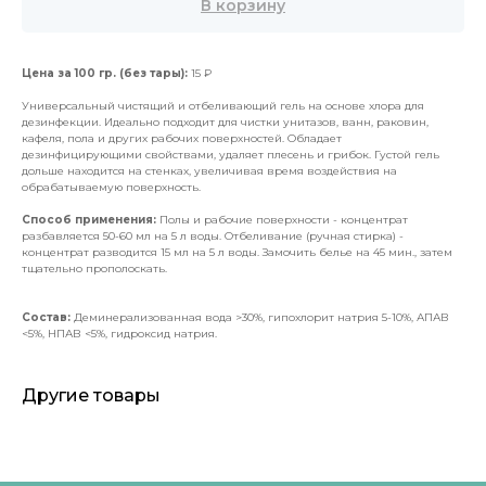
В корзину
Цена за 100 гр. (без тары):
15 ₽
Универсальный чистящий и отбеливающий гель на основе хлора для
дезинфекции. Идеально подходит для чистки унитазов, ванн, раковин,
кафеля, пола и других рабочих поверхностей. Обладает
дезинфицирующими свойствами, удаляет плесень и грибок. Густой гель
дольше находится на стенках, увеличивая время воздействия на
обрабатываемую поверхность.
Способ применения:
Полы и рабочие поверхности - концентрат
разбавляется 50-60 мл на 5 л воды. Отбеливание (ручная стирка) -
концентрат разводится 15 мл на 5 л воды. Замочить белье на 45 мин., затем
тщательно прополоскать.
Состав:
Деминерализованная вода >30%, гипохлорит натрия 5-10%, АПАВ
<5%, НПАВ <5%, гидроксид натрия.
Другие товары